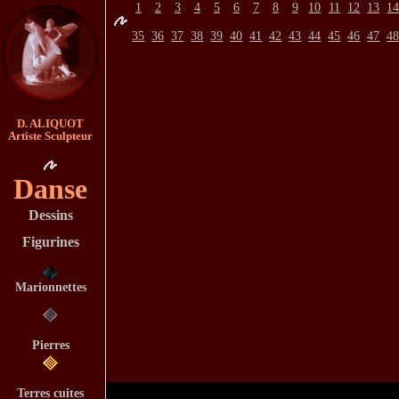
1
2
3
4
5
6
7
8
9
10
11
12
13
1
35
36
37
38
39
40
41
42
43
44
45
46
47
4
D. ALIQUOT
Artiste Sculpteur
Danse
Dessins
Figurines
Marionnettes
Pierres
Terres cuites