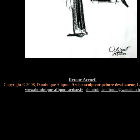
Retour Accueil
Copyright © 2008, Dominique Aliquot,
Artiste sculpteur peintre dessinateur
, 
www.dominique-aliquot-artiste.fr
-
dominique.aliquot@wanadoo.f