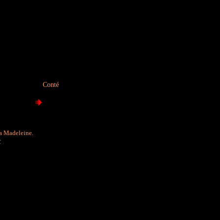
Conté
La Madeleine.
r