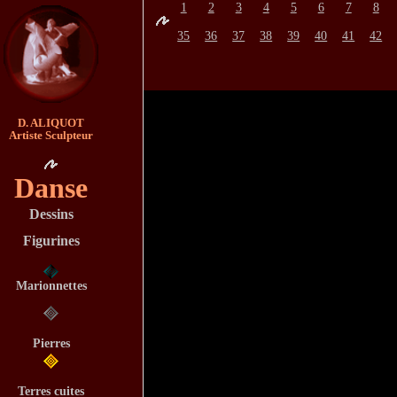
1
2
3
4
5
6
7
8
35
36
37
38
39
40
41
42
D. ALIQUOT
Artiste Sculpteur
Danse
Dessins
Figurines
Marionnettes
Pierres
Terres cuites