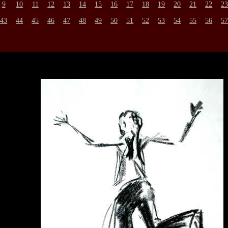
9
10
11
12
13
14
15
16
17
18
19
20
21
22
2
43
44
45
46
47
48
49
50
51
52
53
54
55
56
5