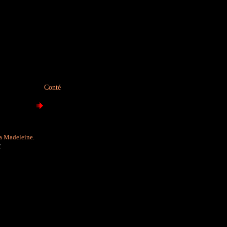
Conté
La Madeleine.
r