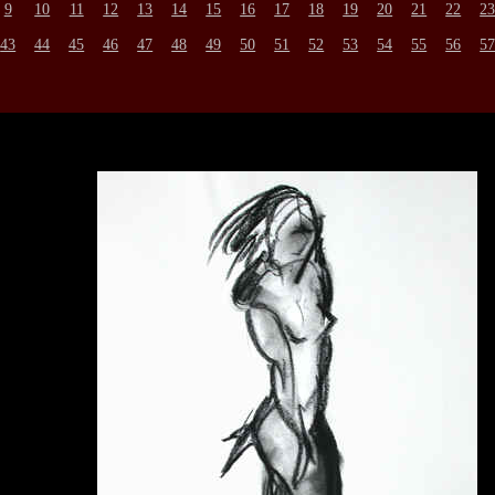
9
10
11
12
13
14
15
16
17
18
19
20
21
22
2
43
44
45
46
47
48
49
50
51
52
53
54
55
56
5