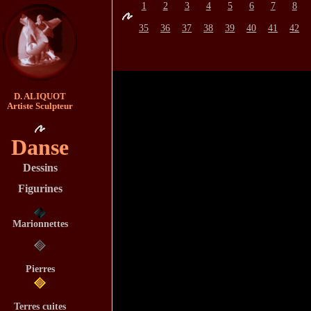
1
2
3
4
5
6
7
8
35
36
37
38
39
40
41
42
D. ALIQUOT
Artiste Sculpteur
Danse
Dessins
Figurines
Marionnettes
Pierres
Terres cuites