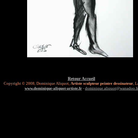
Retour Accueil
Copyright © 2008, Dominique Aliquot,
Artiste sculpteur peintre dessinateur
, 
www.dominique-aliquot-artiste.fr
-
dominique.aliquot@wanadoo.f