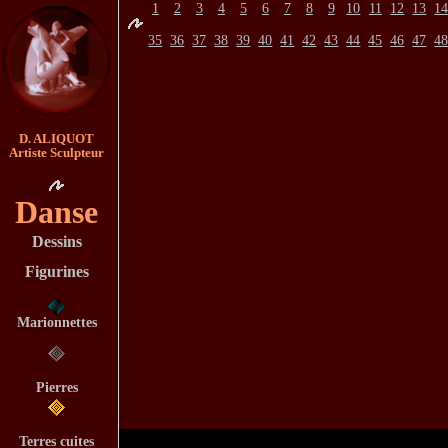
1
2
3
4
5
6
7
8
9
10
11
12
13
1
35
36
37
38
39
40
41
42
43
44
45
46
47
4
D. ALIQUOT
Artiste Sculpteur
Danse
Dessins
Figurines
Marionnettes
Pierres
Terres cuites