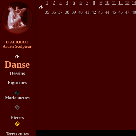
1
2
3
4
5
6
7
8
9
10
11
12
13
1
35
36
37
38
39
40
41
42
43
44
45
46
47
4
D. ALIQUOT
Artiste Sculpteur
Danse
Dessins
Figurines
Marionnettes
Pierres
Terres cuites