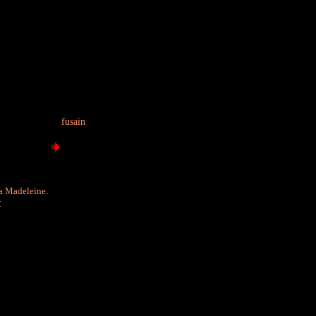
fusain
La Madeleine.
r