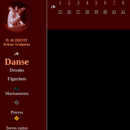
1
2
3
4
5
6
7
8
35
36
37
38
39
40
41
42
D. ALIQUOT
Artiste Sculpteur
Danse
Dessins
Figurines
Marionnettes
Pierres
Terres cuites