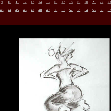
9
10
11
12
13
14
15
16
17
18
19
20
21
22
2
43
44
45
46
47
48
49
50
51
52
53
54
55
56
5