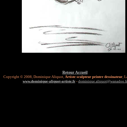
Retour Accueil
Copyright © 2008, Dominique Aliquot,
Artiste sculpteur peintre dessinateur
, 
www.dominique-aliquot-artiste.fr
-
dominique.aliquot@wanadoo.f